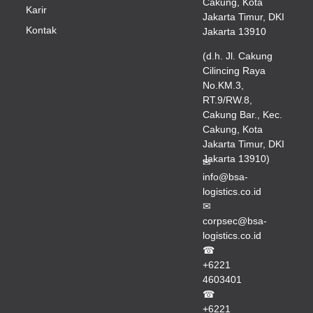
Cakung, Kota
Karir
Jakarta Timur, DKI
Kontak
Jakarta 13910
(d.h. Jl. Cakung
Cilincing Raya
No.KM.3,
RT.9/RW.8,
Cakung Bar., Kec.
Cakung, Kota
Jakarta Timur, DKI
Jakarta 13910)
✉
info@bsa-
logistics.co.id
✉
corpsec@bsa-
logistics.co.id
☎
+6221
4603401
☎
+6221