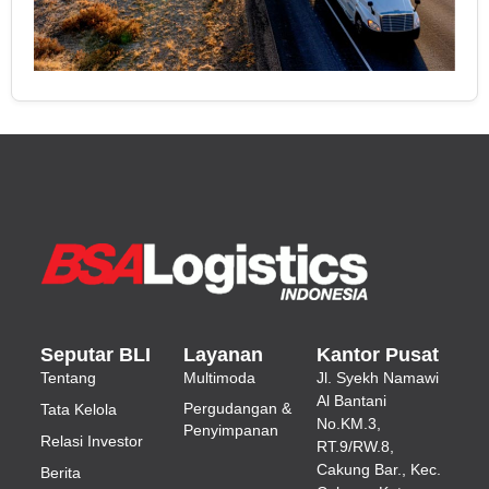
Seputar BLI
Layanan
Kantor Pusat
Tentang
Multimoda
Jl.
Syekh Namawi
Al Bantani
Pergudangan &
Tata Kelola
No.KM.3,
Penyimpanan
Relasi Investor
RT.9/RW.8,
Cakung Bar., Kec.
Berita