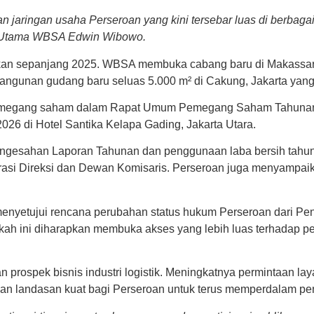
an jaringan usaha Perseroan yang kini tersebar luas di berbagai 
tur Utama WBSA Edwin Wibowo.
gkan sepanjang 2025. WBSA membuka cabang baru di Makassar
bangunan gudang baru seluas 5.000 m² di Cakung, Jakarta ya
a pemegang saham dalam Rapat Umum Pemegang Saham Tahu
026 di Hotel Santika Kelapa Gading, Jakarta Utara.
esahan Laporan Tahunan dan penggunaan laba bersih tahun 
erasi Direksi dan Dewan Komisaris. Perseroan juga menyampa
yetujui rencana perubahan status hukum Perseroan dari Pe
h ini diharapkan membuka akses yang lebih luas terhadap p
prospek bisnis industri logistik. Meningkatnya permintaan lay
an landasan kuat bagi Perseroan untuk terus memperdalam pen