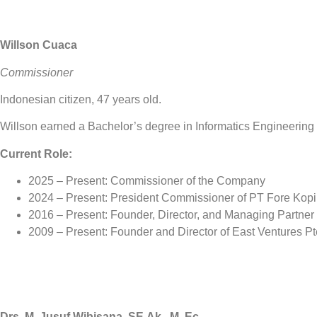
Willson Cuaca
Commissioner
Indonesian citizen, 47 years old.
Willson earned a Bachelor’s degree in Informatics Engineering 
Current Role:
2025 – Present: Commissioner of the Company
2024 – Present: President Commissioner of PT Fore Kopi
2016 – Present: Founder, Director, and Managing Partner o
2009 – Present: Founder and Director of East Ventures Pte
Drs. M. Jusuf Wibisana, SE.Ak., M. Ec.