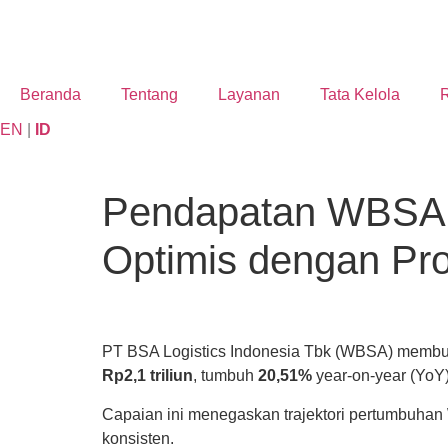
Beranda
Tentang
Layanan
Tata Kelola
R
EN
|
ID
Pendapatan WBSA 
Optimis dengan Pro
PT BSA Logistics Indonesia Tbk (WBSA) membuk
Rp2,1 triliun
, tumbuh
20,51%
year-on-year (YoY)
Capaian ini menegaskan trajektori pertumbuhan 
konsisten.