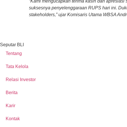
“Kami mengucapkan terima kasih dan apresiasi se
suksesnya penyelenggaraan RUPS hari ini. Dukun
stakeholders,” ujar Komisaris Utama WBSA Andr
Seputar BLI
Tentang
Tata Kelola
Relasi Investor
Berita
Karir
Kontak