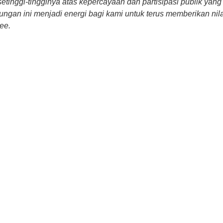
tinggi-tingginya atas kepercayaan dan partisipasi publik yang 
gan ini menjadi energi bagi kami untuk terus memberikan nila
ee.