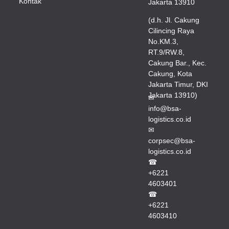
Kontak
Jakarta 13910
(d.h. Jl. Cakung
Cilincing Raya
No.KM.3,
RT.9/RW.8,
Cakung Bar., Kec.
Cakung, Kota
Jakarta Timur, DKI
Jakarta 13910)
✉
info@bsa-
logistics.co.id
✉
corpsec@bsa-
logistics.co.id
☎
+6221
4603401
☎
+6221
4603410