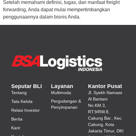
Setelah memahami definisi, tugas, dan manfaat freight
forwarding, Anda dapat mulai mempertimbangkan
penggunaannya dalam bisnis Anda.
Seputar BLI
Layanan
Kantor Pusat
Tentang
Multimoda
Jl.
Syekh Namawi
Al Bantani
Pergudangan &
Tata Kelola
No.KM.3,
Penyimpanan
Relasi Investor
RT.9/RW.8,
Cakung Bar., Kec.
Berita
Cakung, Kota
Karir
Jakarta Timur, DKI